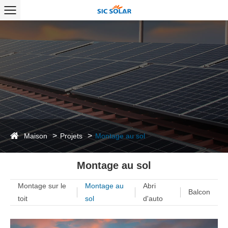
Maison
Projets
Montage au sol
Montage au sol
Montage sur le
Montage au
Abri
Balcon
toit
sol
d'auto