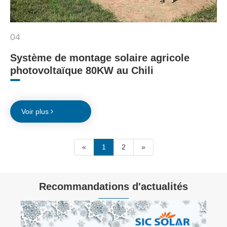
04
Système de montage solaire agricole
photovoltaïque 80KW au Chili
Voir plus
«
1
2
»
Recommandations d'actualités