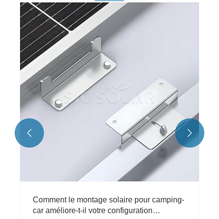
SIC Solar vous souhaite un Joyeux Noël et
une Bonne Année
Voir plus >>

