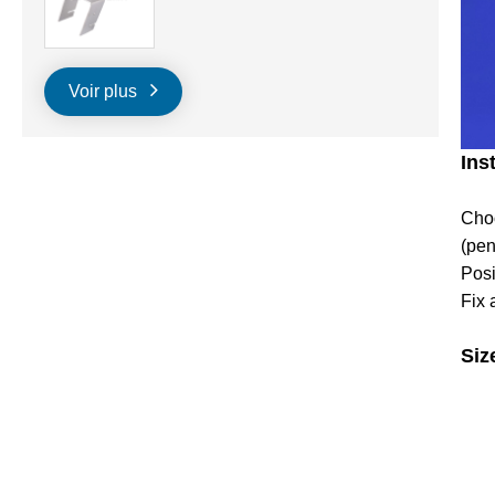
Voir plus
Ins
Choo
(pen
Posi
Fix 
Siz