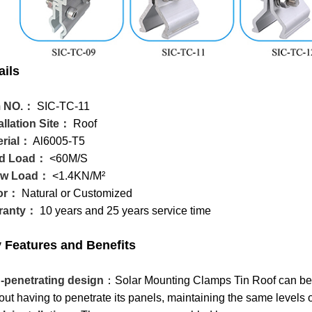
ails
m NO.：
SIC-TC-11
allation Site：
Roof
erial：
Al6005-T5
d Load：
<60M/S
ow Load：
<1.4KN/M²
or：
Natural or Customized
ranty：
10 years and 25 years service time
 Features and Benefits
-penetrating design
：Solar Mounting Clamps Tin Roof can be fi
out having to penetrate its panels, maintaining the same levels of