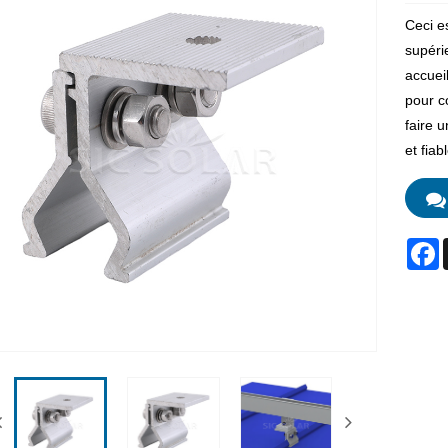
Ceci e
supérie
accuei
pour c
faire u
et fiab
F