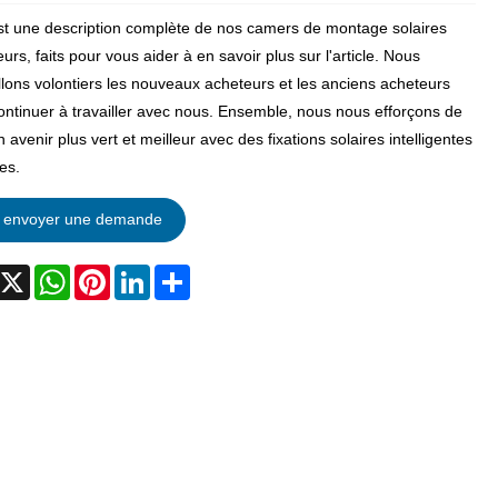
st une description complète de nos camers de montage solaires
urs, faits pour vous aider à en savoir plus sur l'article. Nous
llons volontiers les nouveaux acheteurs et les anciens acheteurs
ontinuer à travailler avec nous. Ensemble, nous nous efforçons de
n avenir plus vert et meilleur avec des fixations solaires intelligentes
les.
envoyer une demande
acebook
X
WhatsApp
Pinterest
LinkedIn
Share