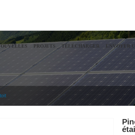
NOUVELLES
PROJETS
TÉLÉCHARGER
ENVOYER 
oit
Pin
éta