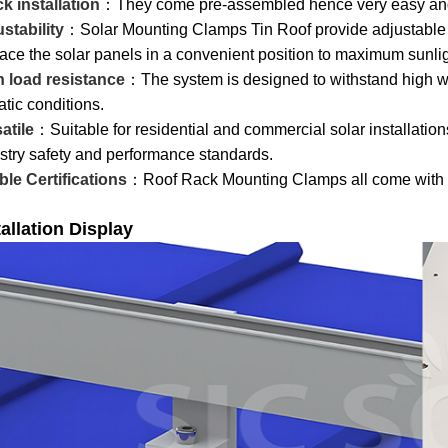
ck installation
：They come pre-assembled hence very easy and qu
stability
：Solar Mounting Clamps Tin Roof provide adjustable f
lace the solar panels in a convenient position to maximum sunlig
h load resistance
：The system is designed to withstand high wi
atic conditions.
atile
：Suitable for residential and commercial solar installations
stry safety and performance standards.
le Certifications
：Roof Rack Mounting Clamps all come with ce
tallation Display