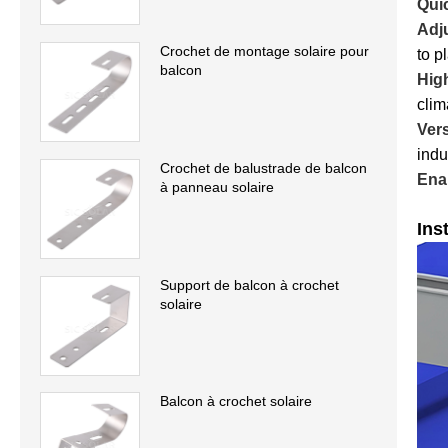
Q
ui
Adju
Crochet de montage solaire pour
to p
balcon
Hig
clim
Vers
indu
Crochet de balustrade de balcon
Enab
à panneau solaire
Ins
Support de balcon à crochet
solaire
Balcon à crochet solaire