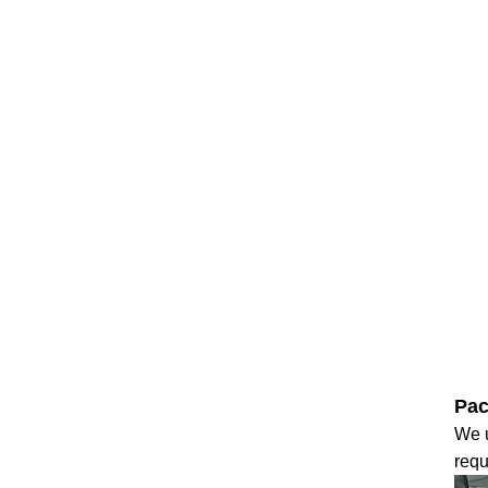
Pa
We u
requ